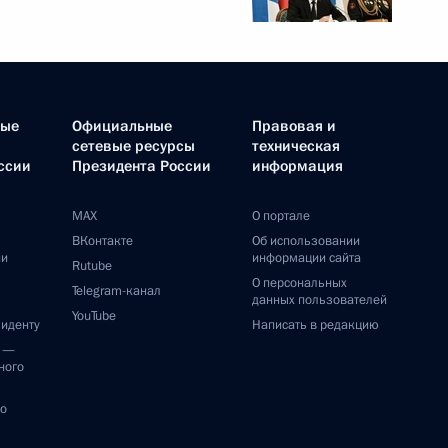
ные
Официальные
Правовая и
сетевые ресурсы
техническая
ссии
Президента России
информация
MAX
О портале
ВКонтакте
Об использовании
ии
информации сайта
Rutube
О персональных
Telegram-канал
данных пользователей
YouTube
зиденту
Написать в редакцию
и —
ного
по