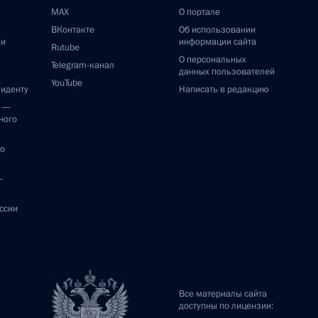
MAX
О портале
ВКонтакте
Об использовании
ии
информации сайта
Rutube
О персональных
Telegram-канал
данных пользователей
YouTube
зиденту
Написать в редакцию
и —
ного
по
—
ссии
Все материалы сайта
доступны по лицензии: