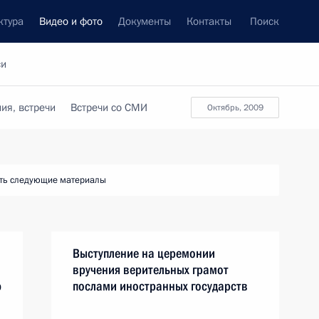
ктура
Видео и фото
Документы
Контакты
Поиск
си
ия, встречи
Встречи со СМИ
октябрь, 2009
ть следующие материалы
Выступление на церемонии
вручения верительных грамот
ю
послами иностранных государств