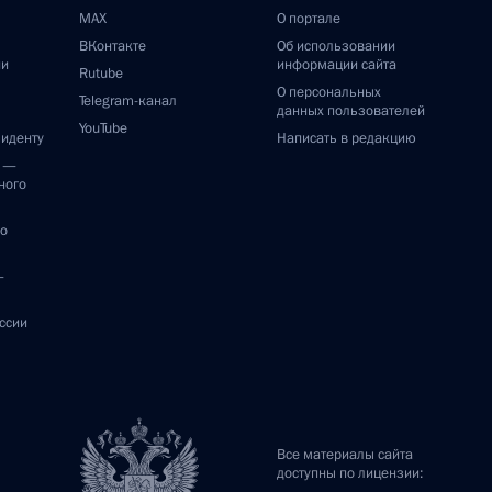
MAX
О портале
ВКонтакте
Об использовании
ии
информации сайта
Rutube
О персональных
Telegram-канал
данных пользователей
YouTube
зиденту
Написать в редакцию
и —
ного
по
—
ссии
Все материалы сайта
доступны по лицензии: