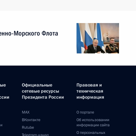
енно-Морского Флота
ные
Официальные
Правовая и
сетевые ресурсы
техническая
ссии
Президента России
информация
MAX
О портале
ВКонтакте
Об использовании
ии
информации сайта
Rutube
О персональных
Telegram-канал