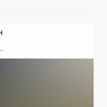
Н
ин.