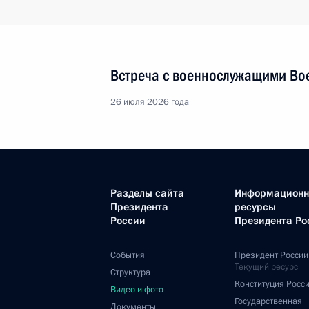
Встреча с военнослужащими Во
26 июля 2026 года
Разделы сайта
Информацион
Президента
ресурсы
России
Президента Ро
События
Президент России
Текущий ресурс
Структура
Конституция Росс
Видео и фото
Государственная
Документы