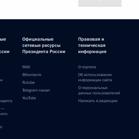
ные
Официальные
Правовая и
сетевые ресурсы
техническая
ссии
Президента России
информация
MAX
О портале
ВКонтакте
Об использовании
ии
информации сайта
Rutube
О персональных
Telegram-канал
данных пользователей
YouTube
зиденту
Написать в редакцию
и —
ного
по