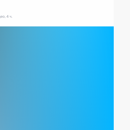
ео, 4 ч.