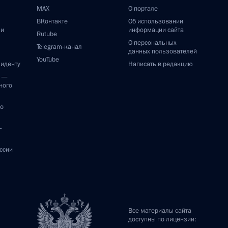
MAX
О портале
ВКонтакте
Об использовании
ии
информации сайта
Rutube
О персональных
Telegram-канал
данных пользователей
YouTube
зиденту
Написать в редакцию
и —
ного
по
—
ссии
Все материалы сайта
доступны по лицензии: