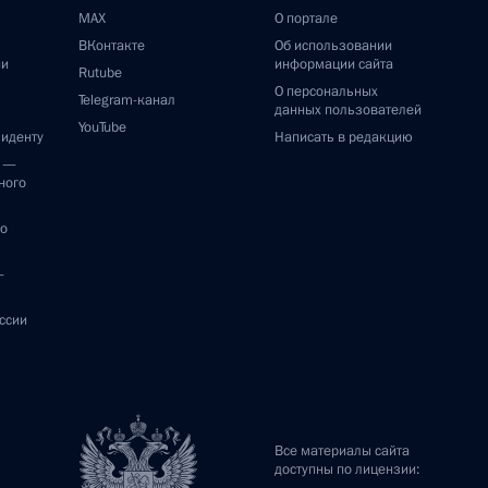
MAX
О портале
ВКонтакте
Об использовании
ии
информации сайта
Rutube
О персональных
Telegram-канал
данных пользователей
YouTube
зиденту
Написать в редакцию
и —
ного
по
—
ссии
Все материалы сайта
доступны по лицензии: