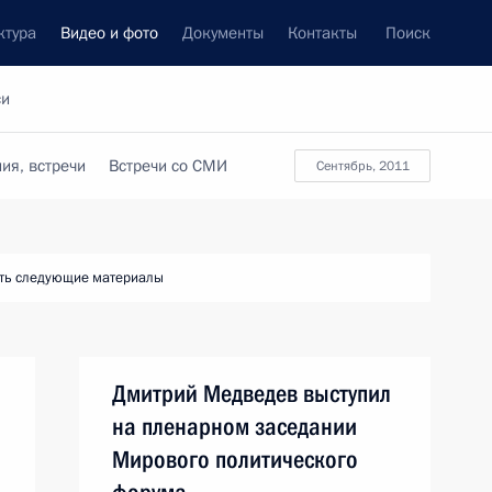
ктура
Видео и фото
Документы
Контакты
Поиск
си
ия, встречи
Встречи со СМИ
сентябрь, 2011
ть следующие материалы
Дмитрий Медведев выступил
на пленарном заседании
Мирового политического