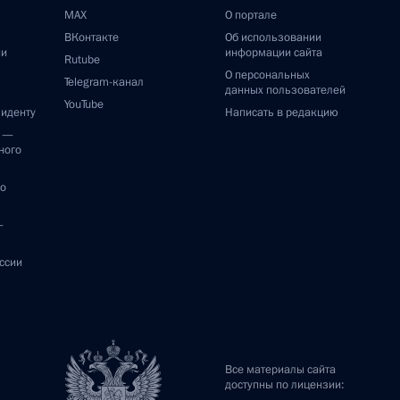
MAX
О портале
ВКонтакте
Об использовании
ии
информации сайта
Rutube
О персональных
Telegram-канал
данных пользователей
YouTube
зиденту
Написать в редакцию
и —
ного
по
—
ссии
Все материалы сайта
доступны по лицензии: