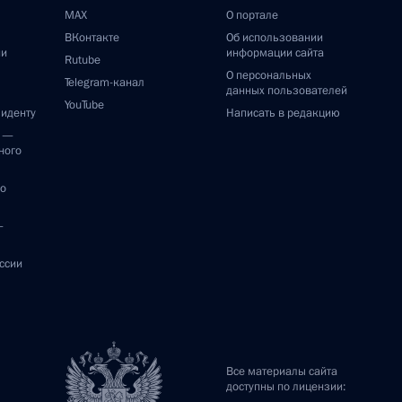
MAX
О портале
ВКонтакте
Об использовании
ии
информации сайта
Rutube
О персональных
Telegram-канал
данных пользователей
YouTube
зиденту
Написать в редакцию
и —
ного
по
—
ссии
Все материалы сайта
доступны по лицензии: