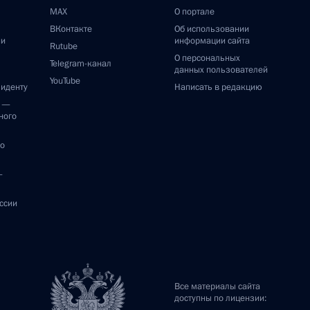
MAX
О портале
ВКонтакте
Об использовании
ии
информации сайта
Rutube
О персональных
Telegram-канал
данных пользователей
YouTube
зиденту
Написать в редакцию
и —
ного
по
—
ссии
Все материалы сайта
доступны по лицензии: