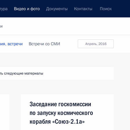
тура
Видео и фото
Документы
Контакты
Поиск
си
ия, встречи
Встречи со СМИ
апрель, 2016
ть следующие материалы
Заседание госкомиссии
по запуску космического
корабля «Союз-2.1а»