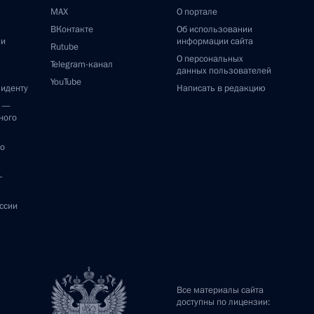
MAX
О портале
ВКонтакте
Об использовании
ии
информации сайта
Rutube
О персональных
Telegram-канал
данных пользователей
YouTube
зиденту
Написать в редакцию
и —
ного
по
—
ссии
Все материалы сайта
доступны по лицензии: