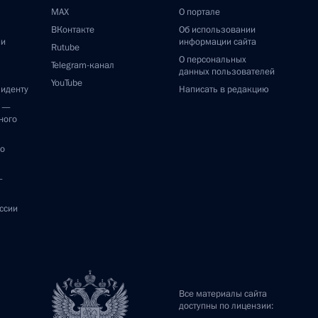
MAX
О портале
ВКонтакте
Об использовании
ии
информации сайта
Rutube
О персональных
Telegram-канал
данных пользователей
YouTube
зиденту
Написать в редакцию
и —
ного
по
—
ссии
Все материалы сайта
доступны по лицензии: