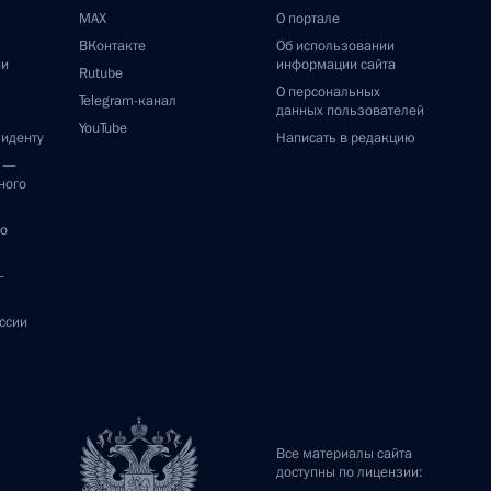
MAX
О портале
ВКонтакте
Об использовании
ии
информации сайта
Rutube
О персональных
Telegram-канал
данных пользователей
YouTube
зиденту
Написать в редакцию
и —
ного
по
—
ссии
Все материалы сайта
доступны по лицензии: