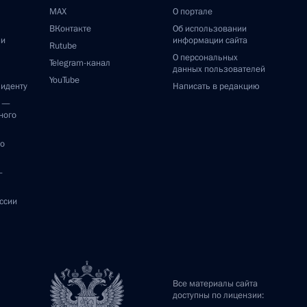
MAX
О портале
ВКонтакте
Об использовании
ии
информации сайта
Rutube
О персональных
Telegram-канал
данных пользователей
YouTube
зиденту
Написать в редакцию
и —
ного
по
—
ссии
Все материалы сайта
доступны по лицензии: