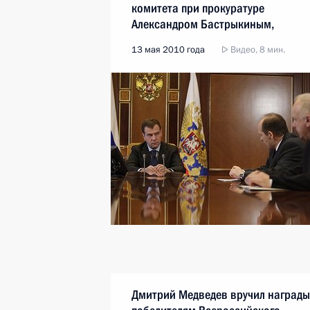
комитета при прокуратуре
Александром Бастрыкиным,
Секретарём Совета Безопасности
13 мая 2010 года
Видео, 8 мин.
Николаем Патрушевым
Дмитрий Медведев вручил награды