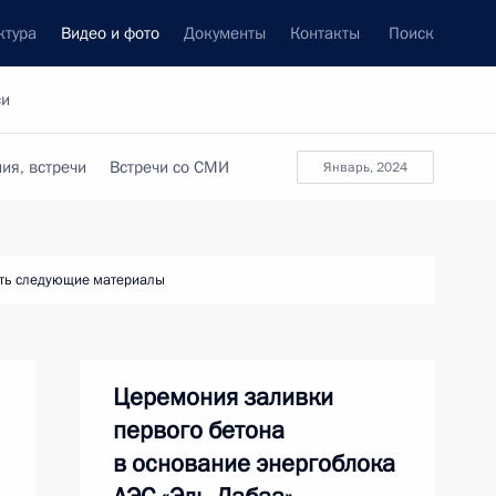
ктура
Видео и фото
Документы
Контакты
Поиск
си
ия, встречи
Встречи со СМИ
январь, 2024
ть следующие материалы
Церемония заливки
первого бетона
в основание энергоблока