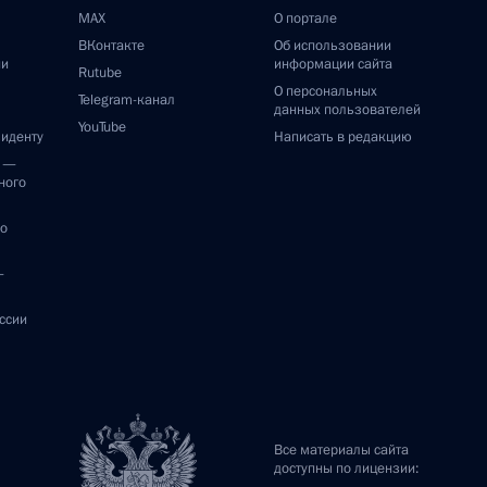
MAX
О портале
ВКонтакте
Об использовании
ии
информации сайта
Rutube
О персональных
Telegram-канал
данных пользователей
YouTube
зиденту
Написать в редакцию
и —
ного
по
—
ссии
Все материалы сайта
доступны по лицензии: