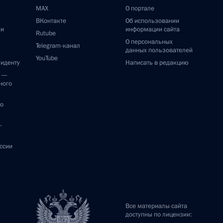
MAX
О портале
ВКонтакте
Об использовании
ии
информации сайта
Rutube
О персональных
Telegram-канал
данных пользователей
YouTube
зиденту
Написать в редакцию
и —
ного
по
—
ссии
Все материалы сайта
доступны по лицензии: