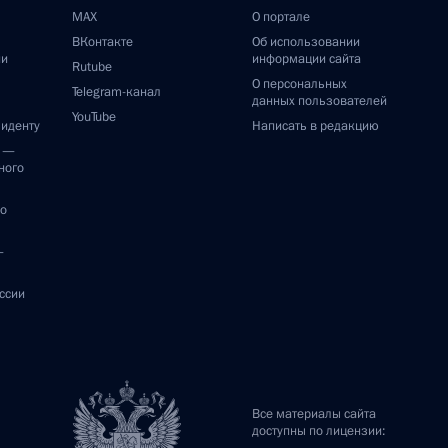
MAX
О портале
ВКонтакте
Об использовании
ии
информации сайта
Rutube
О персональных
Telegram-канал
данных пользователей
YouTube
зиденту
Написать в редакцию
и —
ного
по
—
ссии
Все материалы сайта
доступны по лицензии: