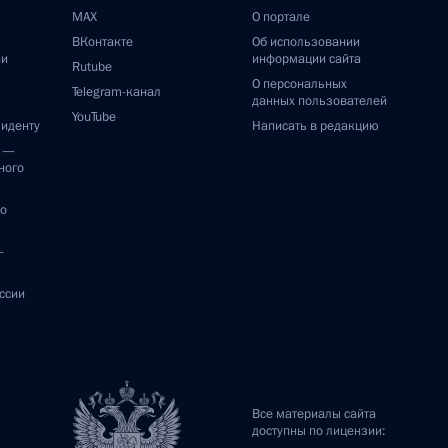
MAX
О портале
ВКонтакте
Об использовании
ии
информации сайта
Rutube
О персональных
Telegram-канал
данных пользователей
YouTube
зиденту
Написать в редакцию
и —
ного
по
—
ссии
Все материалы сайта
доступны по лицензии: