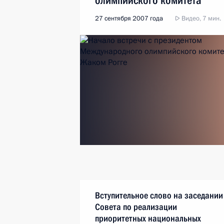
олимпийского комитета
Жаком Рогге
27 сентября 2007 года
Видео, 7 мин.
Вступительное слово на заседании
Совета по реализации
приоритетных национальных