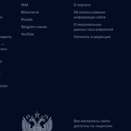
MAX
О портале
ВКонтакте
Об использовании
ии
информации сайта
Rutube
О персональных
Telegram-канал
данных пользователей
YouTube
зиденту
Написать в редакцию
и —
ного
по
—
ссии
Все материалы сайта
доступны по лицензии: