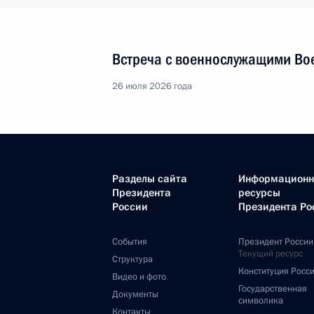
Встреча с военнослужащими Во
26 июля 2026 года
Разделы сайта
Информацион
Президента
ресурсы
России
Президента Ро
События
Президент России
Текущий ресурс
Структура
Конституция Росс
Видео и фото
Государственная
Документы
символика
Контакты