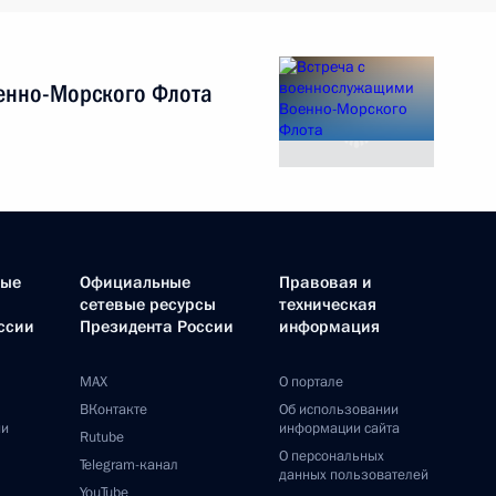
енно-Морского Флота
ные
Официальные
Правовая и
сетевые ресурсы
техническая
ссии
Президента России
информация
MAX
О портале
ВКонтакте
Об использовании
ии
информации сайта
Rutube
О персональных
Telegram-канал
данных пользователей
YouTube