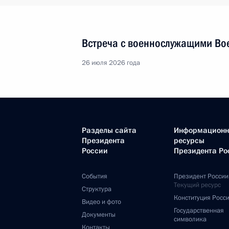
Встреча с военнослужащими Во
26 июля 2026 года
Разделы сайта
Информацион
Президента
ресурсы
России
Президента Ро
События
Президент России
Текущий ресурс
Структура
Конституция Росс
Видео и фото
Государственная
Документы
символика
Контакты