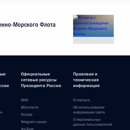
енно-Морского Флота
ные
Официальные
Правовая и
сетевые ресурсы
техническая
ссии
Президента России
информация
MAX
О портале
ВКонтакте
Об использовании
ии
информации сайта
Rutube
О персональных
Telegram-канал
данных пользователей
YouTube