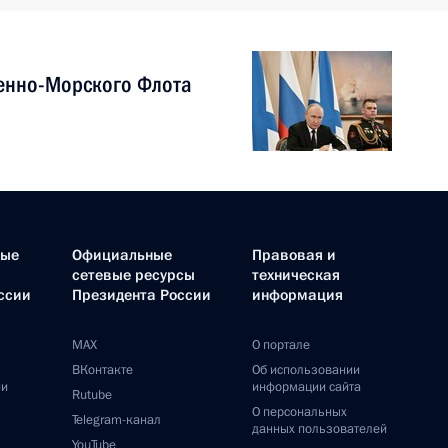
енно-Морского Флота
ные
Официальные
Правовая и
сетевые ресурсы
техническая
ссии
Президента России
информация
MAX
О портале
ВКонтакте
Об использовании
ии
информации сайта
Rutube
О персональных
Telegram-канал
данных пользователей
YouTube