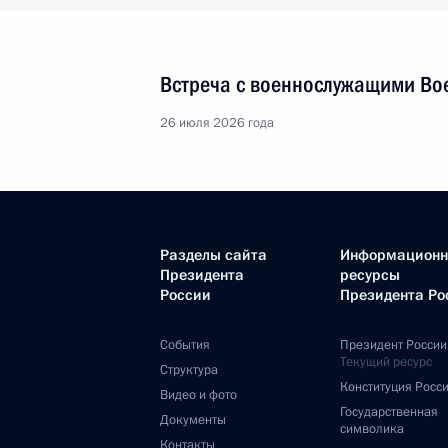
Встреча с военнослужащими Во
26 июля 2026 года
Разделы сайта
Информацион
Президента
ресурсы
России
Президента Ро
События
Президент России
Текущий ресурс
Структура
Конституция Росс
Видео и фото
Государственная
Документы
символика
Контакты