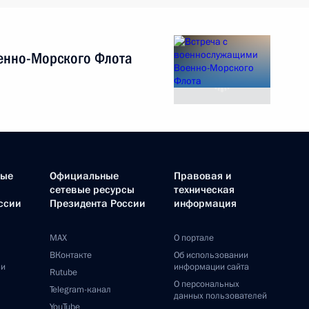
енно-Морского Флота
ные
Официальные
Правовая и
сетевые ресурсы
техническая
ссии
Президента России
информация
MAX
О портале
ВКонтакте
Об использовании
ии
информации сайта
Rutube
О персональных
Telegram-канал
данных пользователей
YouTube