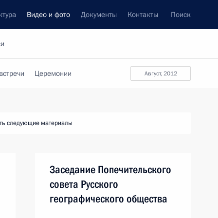
ктура
Видео и фото
Документы
Контакты
Поиск
си
встречи
Церемонии
август, 2012
ть следующие материалы
Заседание Попечительского
совета Русского
географического общества