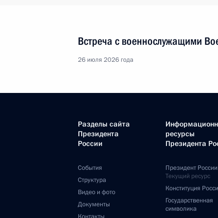
Встреча с военнослужащими Во
26 июля 2026 года
Разделы сайта
Информацион
Президента
ресурсы
России
Президента Ро
События
Президент России
Текущий ресурс
Структура
Конституция Росс
Видео и фото
Государственная
Документы
символика
Контакты