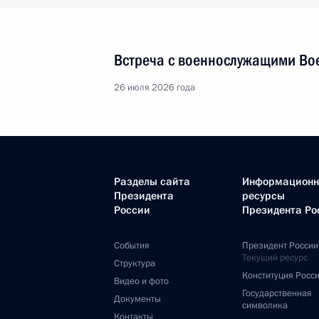
Встреча с военнослужащими Во
26 июля 2026 года
Разделы сайта
Информацион
Президента
ресурсы
России
Президента Ро
События
Президент России
Текущий ресурс
Структура
Конституция Росс
Видео и фото
Государственная
Документы
символика
Контакты