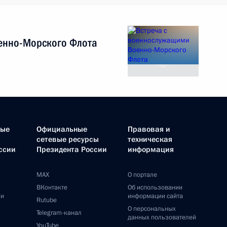
енно-Морского Флота
ные
Официальные
Правовая и
сетевые ресурсы
техническая
ссии
Президента России
информация
MAX
О портале
ВКонтакте
Об использовании
ии
информации сайта
Rutube
О персональных
Telegram-канал
данных пользователей
YouTube