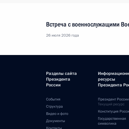
Встреча с военнослужащими Во
26 июля 2026 года
Разделы сайта
Информацион
Президента
ресурсы
России
Президента Ро
События
Президент России
Текущий ресурс
Структура
Конституция Росс
Видео и фото
Государственная
Документы
символика
Контакты