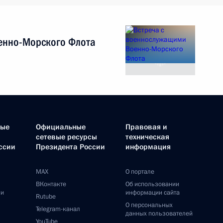
енно-Морского Флота
ные
Официальные
Правовая и
сетевые ресурсы
техническая
ссии
Президента России
информация
MAX
О портале
ВКонтакте
Об использовании
ии
информации сайта
Rutube
О персональных
Telegram-канал
данных пользователей
YouTube