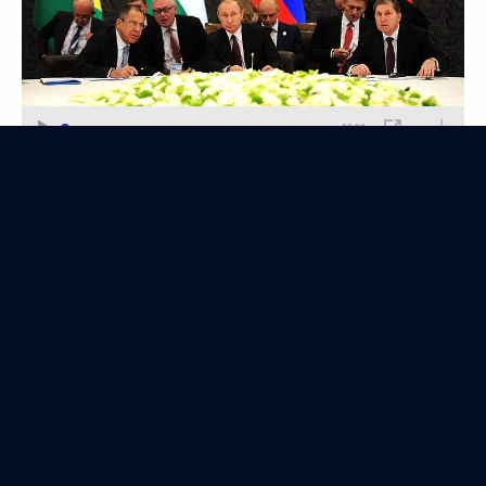
00:00
Совещание об итогах расследования причин
крушения российского самолёта на Синае
17 ноября 2015 года
Аудио, 5 мин.