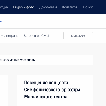
ктура
Видео и фото
Документы
Контакты
Поиск
си
ия, встречи
Встречи со СМИ
май, 2016
ть следующие материалы
Посещение концерта
а
Симфонического оркестра
Мариинского театра