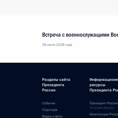
Встреча с военнослужащими Во
26 июля 2026 года
Разделы сайта
Информацион
Президента
ресурсы
России
Президента Ро
События
Президент России
Текущий ресурс
Структура
Конституция Росс
Видео и фото