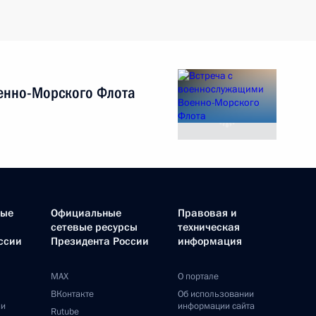
енно-Морского Флота
ные
Официальные
Правовая и
сетевые ресурсы
техническая
ссии
Президента России
информация
MAX
О портале
ВКонтакте
Об использовании
ии
информации сайта
Rutube