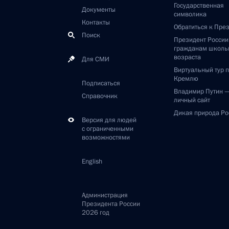
Государственная
Документы
символика
Контакты
Обратиться к Пре
Поиск
Президент Росси
гражданам школь
возраста
Для СМИ
Виртуальный тур 
Кремлю
Подписаться
Владимир Путин 
Справочник
личный сайт
Дикая природа Ро
Версия для людей
с ограниченными
возможностями
English
Администрация
Президента России
2026 год