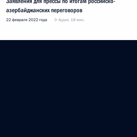
Заявления для прессы по итогам российско-
азербайджанских переговоров
22 февраля 2022 года
Аудио, 18 мин.
Заявления для прессы по итогам российско-
бразильских переговоров
16 февраля 2022 года
Аудио, 14 мин.
Показать предыдущие материалы
Президент России