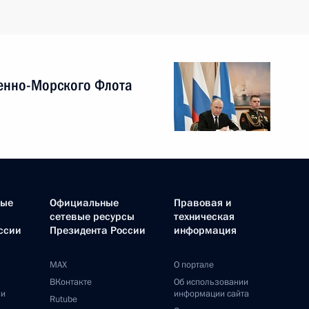
енно-Морского Флота
ные
Официальные
Правовая и
сетевые ресурсы
техническая
ссии
Президента России
информация
MAX
О портале
ВКонтакте
Об использовании
ии
информации сайта
Rutube