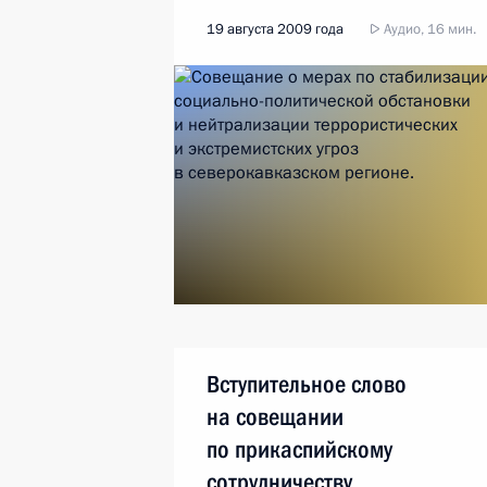
террористических
19 августа 2009 года
Аудио, 16 мин.
и экстремистских угроз в Северо-
Кавказском регионе
Вступительное слово
на совещании
по прикаспийскому
сотрудничеству