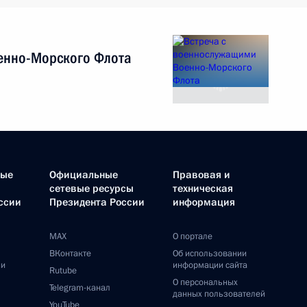
енно-Морского Флота
ные
Официальные
Правовая и
сетевые ресурсы
техническая
ссии
Президента России
информация
MAX
О портале
ВКонтакте
Об использовании
ии
информации сайта
Rutube
О персональных
Telegram-канал
данных пользователей
YouTube