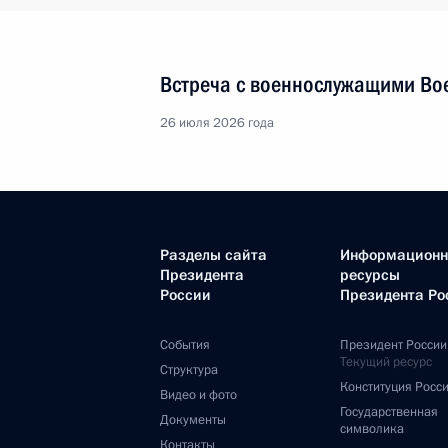
Встреча с военнослужащими Во
26 июля 2026 года
Разделы сайта
Информацион
Президента
ресурсы
России
Президента Ро
События
Президент России
Текущий ресурс
Структура
Конституция Росс
Видео и фото
Государственная
Документы
символика
Контакты