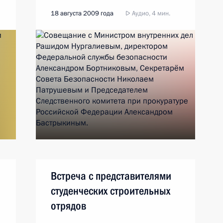
Секретарём Совета Безопасности
18 августа 2009 года
Аудио, 4 мин.
Николаем Патрушевым
и Председателем Следственного
комитета при прокуратуре
Российской Федерации
Александром Бастрыкиным
Встреча с представителями
студенческих строительных
отрядов