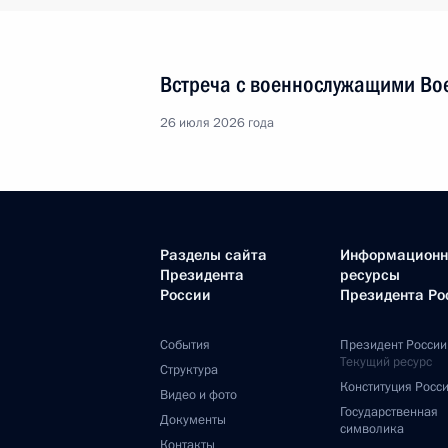
Встреча с военнослужащими Во
26 июля 2026 года
Разделы сайта
Информацион
Президента
ресурсы
России
Президента Ро
События
Президент России
Текущий ресурс
Структура
Конституция Росс
Видео и фото
Государственная
Документы
символика
Контакты