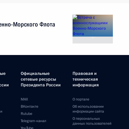
енно-Морского Флота
ные
Официальные
Правовая и
сетевые ресурсы
техническая
ссии
Президента России
информация
MAX
О портале
ВКонтакте
Об использовании
ии
информации сайта
Rutube
О персональных
Telegram-канал
данных пользователей
YouTube