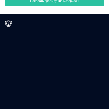
Показать предыдущие материалы
Президент России
Версия официального сайта для мобильных устройств
События
Структура
Видео и фото
Документы
Контакты