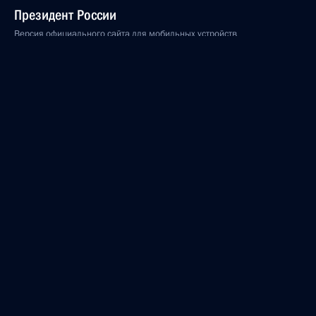
Президент России
Версия официального сайта для мобильных устройств
События
Структура
Видео и фото
Документы
Контакты
Поиск
Для СМИ
Подписаться