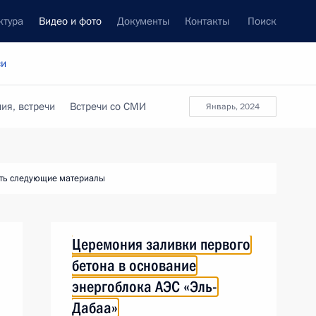
ктура
Видео и фото
Документы
Контакты
Поиск
си
ия, встречи
Встречи со СМИ
январь, 2024
ть следующие материалы
Церемония заливки первого
бетона в основание
энергоблока АЭС «Эль-
Дабаа»