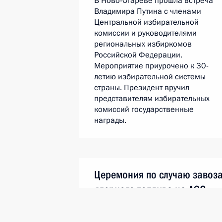
В Ново-Огарёве прошла встреча
Владимира Путина с членами
Центральной избирательной
комиссии и руководителями
региональных избиркомов
Российской Федерации.
Мероприятие приурочено к 30-
летию избирательной системы
страны. Президент вручил
представителям избирательных
комиссий государственные
награды.
Церемония по случаю завоз
ядерного топлива на АЭС
«Руппур»