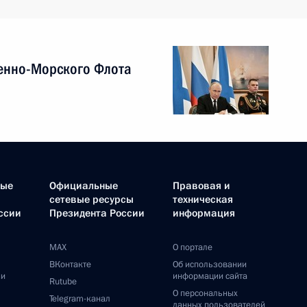
енно-Морского Флота
ные
Официальные
Правовая и
сетевые ресурсы
техническая
ссии
Президента России
информация
MAX
О портале
ВКонтакте
Об использовании
ии
информации сайта
Rutube
О персональных
Telegram-канал
данных пользователей