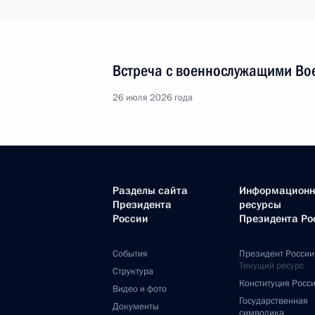
Встреча с военнослужащими Во
26 июля 2026 года
Разделы сайта
Информацион
Президента
ресурсы
России
Президента Ро
События
Президент России
Текущий ресурс
Структура
Конституция Росс
Видео и фото
Государственная
Документы
символика