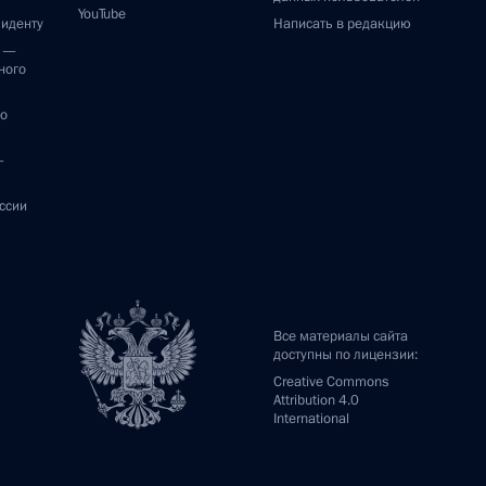
YouTube
зиденту
Написать в редакцию
и —
ного
по
—
ссии
Все материалы сайта
доступны по лицензии:
Creative Commons
Attribution 4.0
International