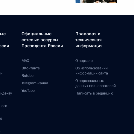
ные
Официальные
Правовая и
сетевые ресурсы
техническая
ссии
Президента России
информация
MAX
О портале
ВКонтакте
Об использовании
ии
информации сайта
Rutube
О персональных
Telegram-канал
данных пользователей
YouTube
зиденту
Написать в редакцию
и —
ного
по
—