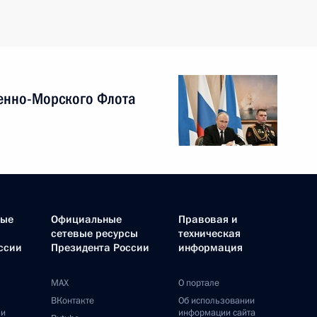
енно-Морского Флота
ные
Официальные
Правовая и
сетевые ресурсы
техническая
ссии
Президента России
информация
MAX
О портале
ВКонтакте
Об использовании
ии
информации сайта