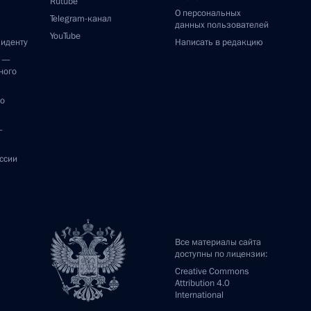
Rutube
О персональных
Telegram-канал
данных пользователей
YouTube
зиденту
Написать в редакцию
и —
ного
по
—
ссии
Все материалы сайта
доступны по лицензии:
Creative Commons
Attribution 4.0
International