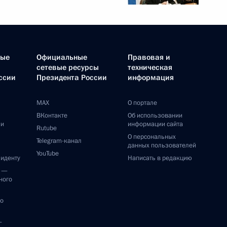
ные
Официальные
Правовая и
сетевые ресурсы
техническая
ссии
Президента России
информация
MAX
О портале
ВКонтакте
Об использовании
ии
информации сайта
Rutube
О персональных
Telegram-канал
данных пользователей
YouTube
зиденту
Написать в редакцию
и —
ного
по
—