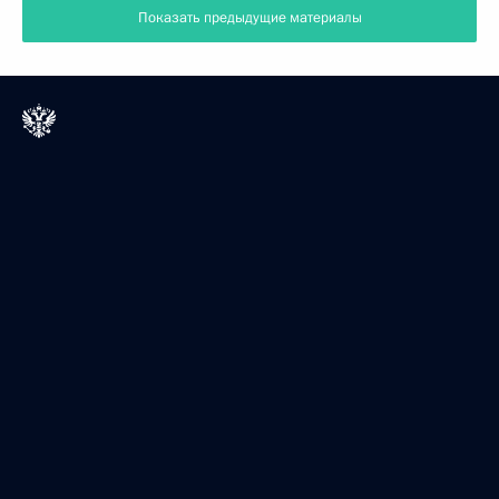
Показать предыдущие материалы
Президент России
Версия официального сайта для мобильных устройств
События
Структура
Видео и фото
Документы
Контакты