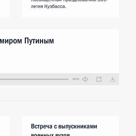
летия Кузбасса.
имиром Путиным
00:00
Встреча с выпускниками
военных вузов