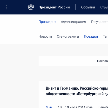
Президент России
События
Стру
Президент
Администрация
Государст
Новости
Стенограммы
Поездки
Те
Показа
Визит в Германию. Российско-гер
общественности «Петербургский д
Мир
18 − 19 июля 2011 года
Заруб