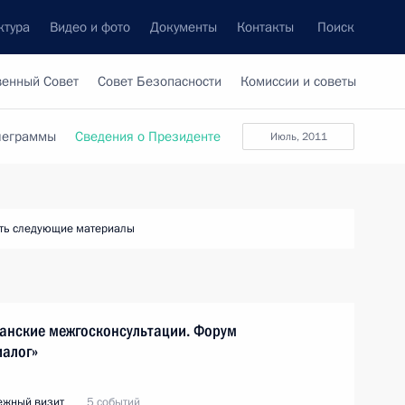
ктура
Видео и фото
Документы
Контакты
Поиск
венный Совет
Совет Безопасности
Комиссии и советы
леграммы
Сведения о Президенте
июль, 2011
ть следующие материалы
манские межгосконсультации. Форум
иалог»
ежный визит
5 событий