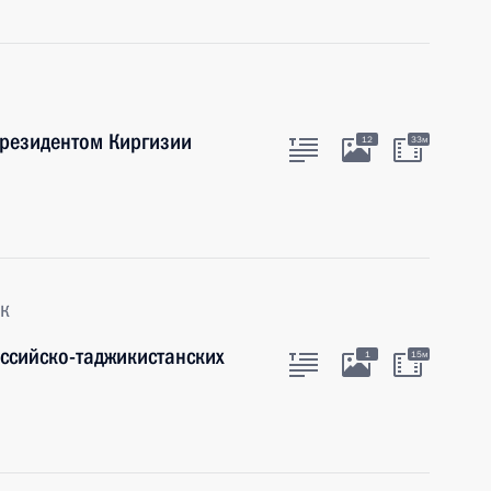
Президентом Киргизии
12
33м
к
оссийско-таджикистанских
1
15м