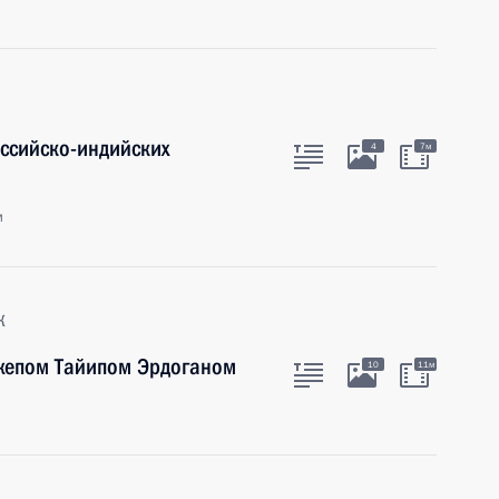
оссийско-индийских
4
7м
м
к
джепом Тайипом Эрдоганом
10
11м