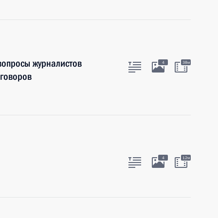
 вопросы журналистов
4
38м
еговоров
4
12м