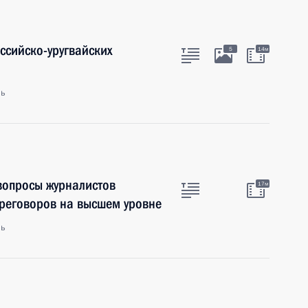
ссийско-уругвайских
5
14м
ль
 вопросы журналистов
17м
ереговоров на высшем уровне
ль