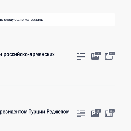
ть следующие материалы
и российско-армянских
3
15м
Президентом Турции Реджепом
2
35м