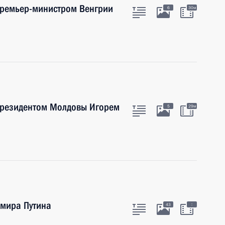
Премьер-министром Венгрии
6
30м
Президентом Молдовы Игорем
5
29м
мира Путина
:
43