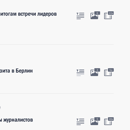
 итогам встречи лидеров
6
22м
зита в Берлин
3
5м
е
ы журналистов
5
48м