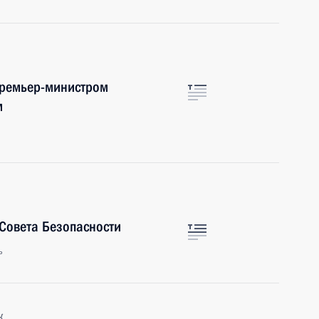
 Премьер-министром
м
 Совета Безопасности
ь
к