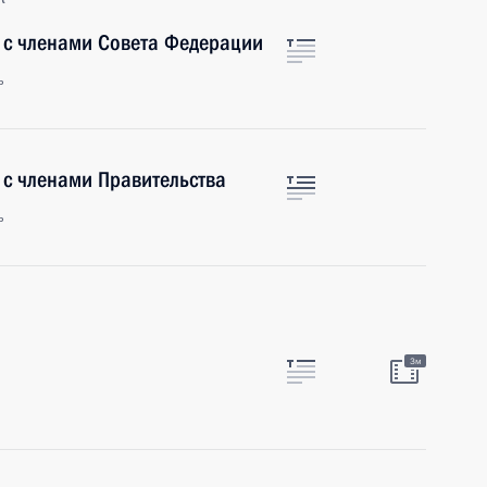
 с членами Совета Федерации
ь
 с членами Правительства
ь
3м