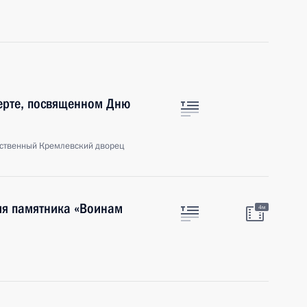
ерте, посвященном Дню
рственный Кремлевский дворец
ия памятника «Воинам
4м