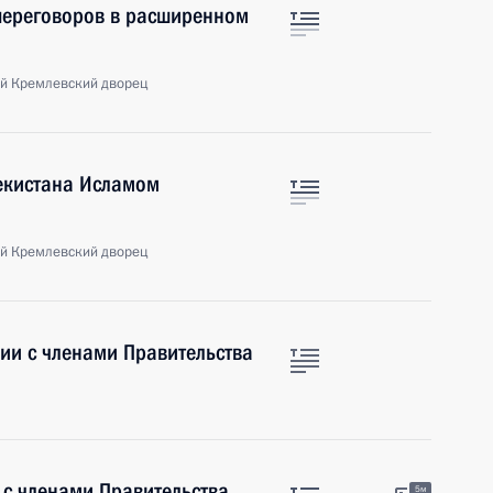
 переговоров в расширенном
й Кремлевский дворец
бекистана Исламом
й Кремлевский дворец
ии с членами Правительства
 с членами Правительства
5м