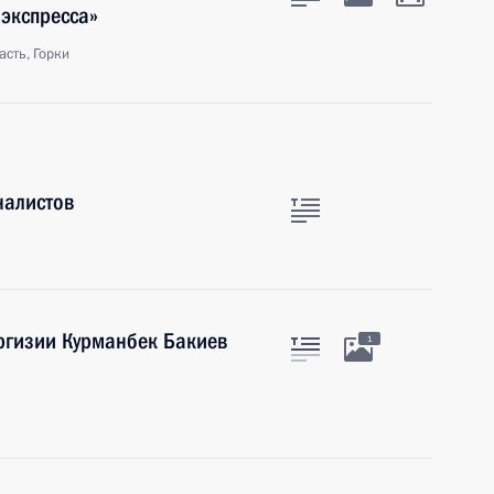
 экспресса»
сть, Горки
налистов
ргизии Курманбек Бакиев
1