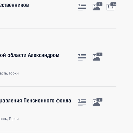
ественников
1
17м
кой области Александром
1
сть, Горки
правления Пенсионного фонда
1
сть, Горки