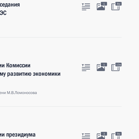
аседания
1
8м
зЭС
ии Комиссии
1
13м
ому развитию экономики
ени М.В.Ломоносова
ии президиума
3
9м