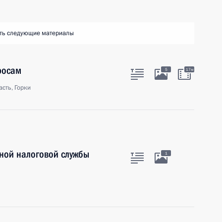
ть следующие материалы
росам
5
17м
сть, Горки
ной налоговой службы
1