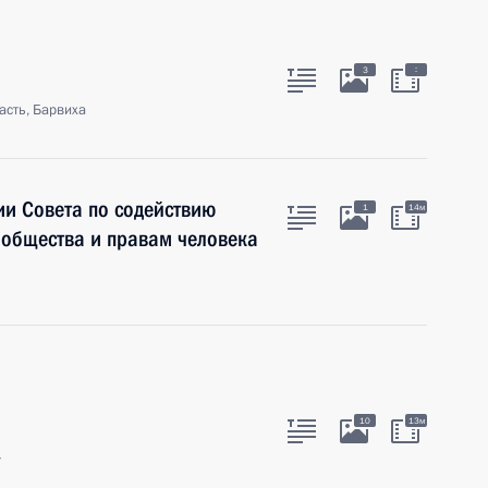
:
3
асть, Барвиха
ии Совета по содействию
1
14м
 общества и правам человека
10
13м
г