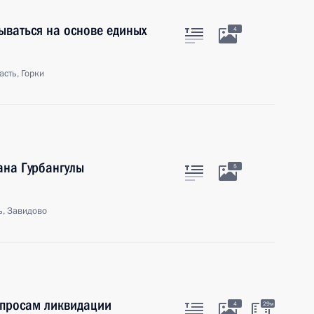
ваться на основе единых
4
сть, Горки
ана Гурбангулы
5
ь, Завидово
опросам ликвидации
4
29м