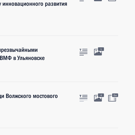
су инновационного развития
 чрезвычайными
1
 ВМФ в Ульяновске
ди Волжского мостового
4
6м