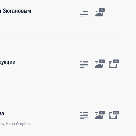
м Зюгановым
3
дукции
6
2м
ва
5
15м
ть, Ново-Огарёво