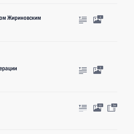
ром Жириновским
4
дерации
3
20
3м