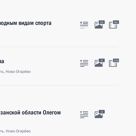
водным видам спорта
22
6м
ва
6
23м
ть, Ново-Огарёво
язанской области Олегом
3
ть, Ново-Огарёво