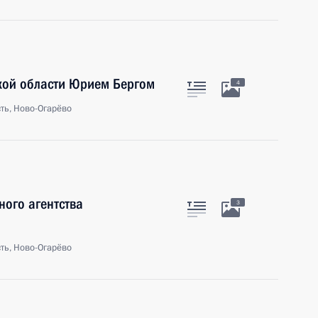
ской области Юрием Бергом
4
ть, Ново-Огарёво
ного агентства
3
ть, Ново-Огарёво