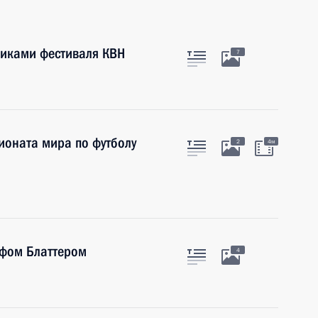
никами фестиваля КВН
7
ионата мира по футболу
2
4м
ефом Блаттером
4