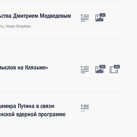
льства Дмитрием Медведевым
1
ть, Ново-Огарёво
ыслов на Клязьме»
9
2м
имира Путина в связи
анской ядерной программе