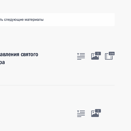
ть следующие материалы
тавления святого
5
14м
ра
3