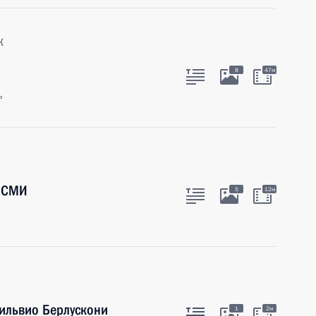
к
8
47м
ь
й СМИ
5
12м
Сильвио Берлускони
1
2м