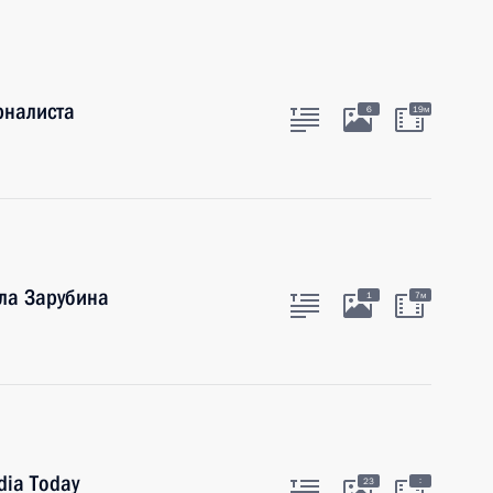
рналиста
6
19м
ла Зарубина
1
7м
dia Today
:
23