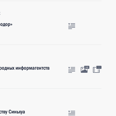
к
оодор»
ародных информагентств
:
18
тву Синьхуа