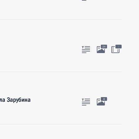
:
24
ла Зарубина
8