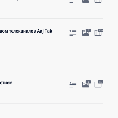
вом телеканалов Aaj Tak
5
12м
летием
1
3м