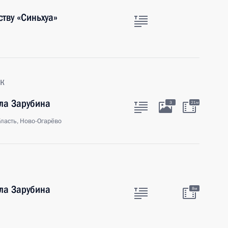
тву «Cиньхуа»
к
ла Зарубина
3
21м
ласть, Ново-Огарёво
ла Зарубина
8м