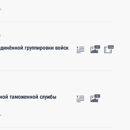
ь
е
единённой группировки войск
1
13м
ьной таможенной службы
5
ь