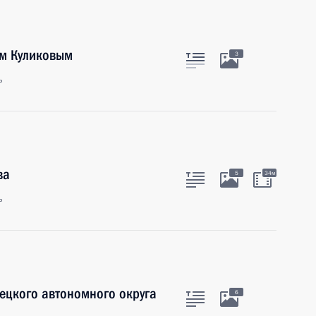
ем Куликовым
3
ь
ва
5
34м
ь
ецкого автономного округа
6