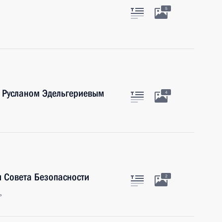
5
 Русланом Эдельгериевым
4
 Совета Безопасности
2
ь