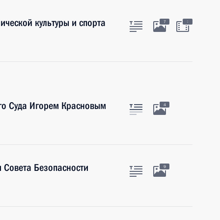
ической культуры и спорта
:
7
го Суда Игорем Красновым
4
 Совета Безопасности
9