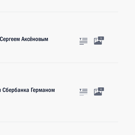
 Сергеем Аксёновым
5
ия Сбербанка Германом
6