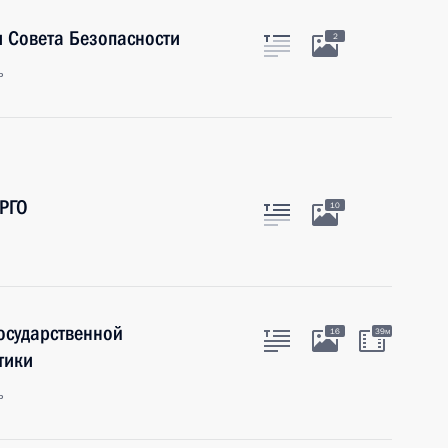
 Совета Безопасности
2
ь
 РГО
10
осударственной
16
39м
тики
ь