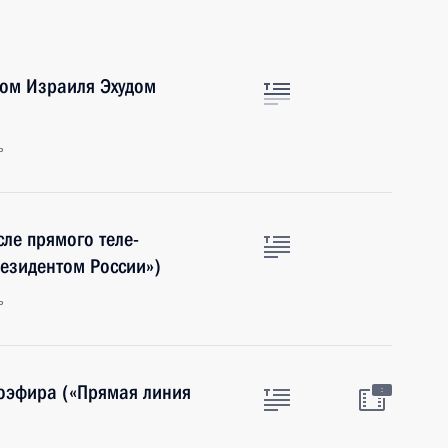
ром Израиля Эхудом
ь
ле прямого теле-
езидентом России»)
ь
иоэфира («Прямая линия
: