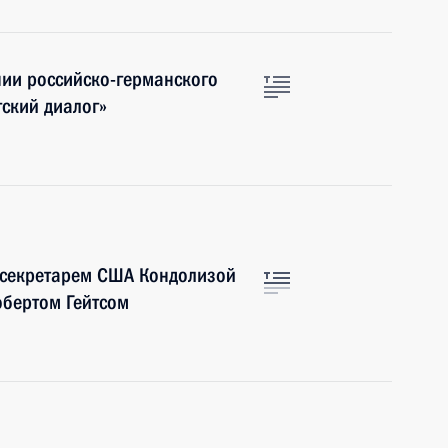
нии российско-германского
ский диалог»
м секретарем США Кондолизой
бертом Гейтсом