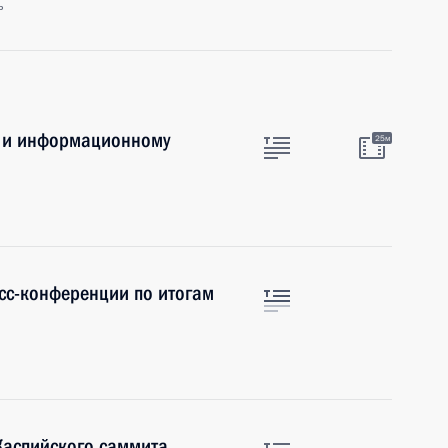
ь
о и информационному
25м
есс-конференции по итогам
Каспийского саммита