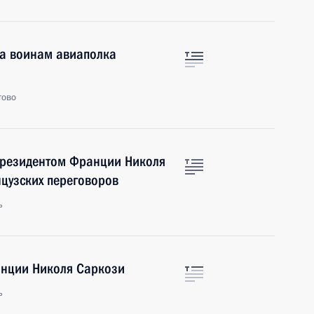
ка воинам авиаполка
тово
Президентом Франции Николя
цузских переговоров
ь
анции Николя Саркози
ь