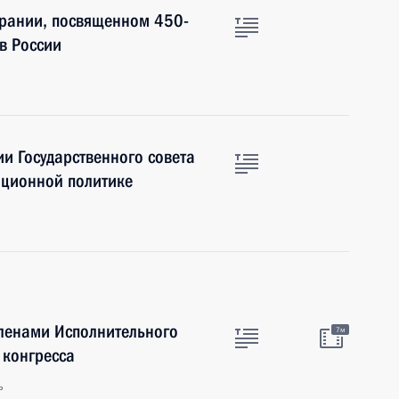
брании, посвященном 450-
в России
ии Государственного совета
иционной политике
членами Исполнительного
7м
 конгресса
ь